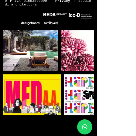
e P.IVA
01593860099
|
Privacy
|
studio
di architettura
NEWS
EVENTS