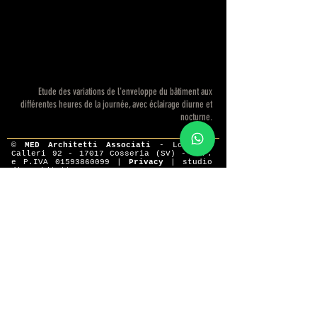
Etude des variations de l'enveloppe du bâtiment aux
différentes heures de la journée, avec éclairage diurne et
nocturne.
©
MED Architetti Associati
- Località
Calleri
92 - 17017
Cosseria (SV) - C.F.
e P.IVA
01593860099
|
Privacy
|
studio
di architettura
NEWS