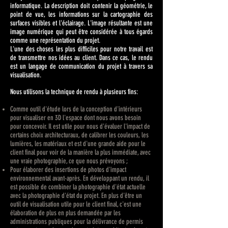
informatique. La description doit contenir la géométrie, le
point de vue, les informations sur la cartographie des
surfaces visibles et l'éclairage. L'image résultante est une
image numérique qui peut être considérée à tous égards
comme une représentation du projet.
L'une des choses les plus difficiles pour notre travail est
de transmettre nos idées au client. Dans ce cas, le rendu
est un langage de communication du projet à travers sa
visualisation.
Nous utilisons la technique de rendu à plusieurs fins:
Comme outil d'étude lors de la conception d'intérieurs
pour visualiser en 3D l'espace dont nous avons besoin
pour concevoir. Il est utile pour nous d'évaluer l'impact de
certains choix architecturaux, de calibrer les couleurs, les
lumières, les matériaux et est d'une grande aide pour le
client final pour voir de la manière la plus immédiate, avec
une vraie photographie, ce que nous prévoyons ;
Pour élaborer des insertions de photos d'impact
environnemental avant-après. En développant un rendu, il
est possible de combiner la photographie d'état actuelle
avec la photographie d'état du projet. En plus d'être un
outil de visualisation utile pour le client final, c'est une
élaboration de plus en plus demandée par les
administrations publiques pour la délivrance de permis