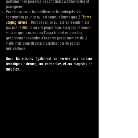
notamment en présence de contraintes architecturales et
paysagères;
Pour les agences immobilières et les entreprises de
construction pour ce qui est communément appelé
"home
staging virtuel"
. Dans ce cas, ce qui est représenté n'est
pas une réalité ou un vrai projet. Nous essayons de donner
vie à ce que la maison ou l'appartement en question,
généralement à vendre, n'exprime pas au moment de la
visite mais pourrait aussi s'exprimer par de petites
interventions
.
Nous fournissons également ce service aux bureaux
techniques externes, aux entreprises et aux magasins de
meubles.