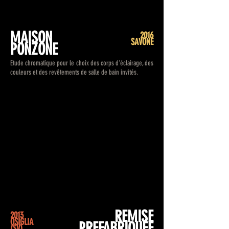
MAISON
2016
SAVONE
PONZONE
Etude chromatique pour le choix des corps d'éclairage, des
couleurs et des revêtements de salle de bain invités.
REMISE
2013
OSIGLIA
PREFABRIQUÉE
(SV)