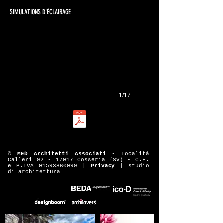
1/9
SIMULATIONS D'ÉCLAIRAGE
1/17
DOWNLOAD BROCHURE
©
MED Architetti Associati
- Località
Calleri
92 - 17017
Cosseria (SV) - C.F.
e P.IVA
01593860099
|
Privacy
|
studio
di architettura