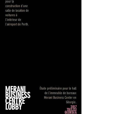
pour la
construction d'une
salle de location de
voitures à
l'intérieur de
l'aéroport de Perth.
MERANI
Étude préliminaire pour le hall
BUSINESS
de l'immeuble de bureaux
Merani Business Center en
CENTRE
Géorgie.
LOBBY
2017
TBILISI
GEORGIA