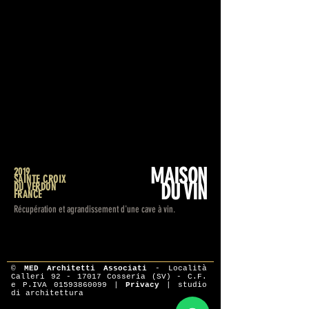
MAISON
2019
SAINTE CROIX
DU VIN
DU VERDON
FRANCE
Récupération et agrandissement d'une cave à vin.
©
MED Architetti Associati
- Località
Calleri
92 - 17017
Cosseria (SV) - C.F.
e P.IVA
01593860099
|
Privacy
|
studio
di architettura