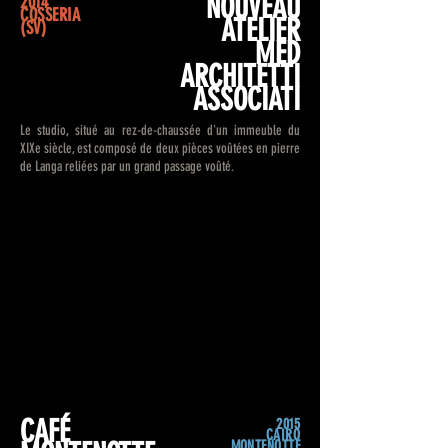
NOUVEAU
2014
COSSERIA
ATELIER
(SV)
MED
ARCHITETTI
ASSOCIATI
Le studio, situé au rez-de-chaussée d'un immeuble du
XIXe siècle, est composé de deux pièces voûtées en pierre
de Langa reliées par un grand passage voûté.
CAFÉ
2015
CAIRO
MONTENOTTE