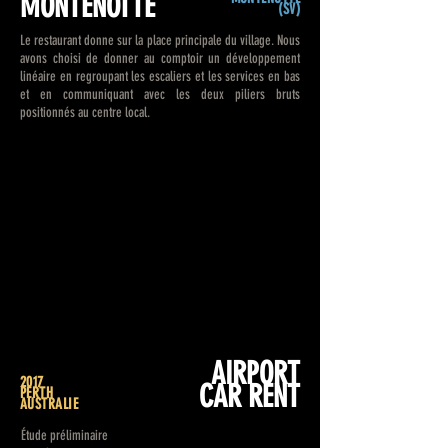
MONTENOTTE
(SV)
Le restaurant donne sur la place principale du village. Nous
avons choisi de donner au comptoir un développement
linéaire en regroupant les escaliers et les services en bas
et en communiquant avec les deux piliers bruts
positionnés au centre local.
AIRPORT
2017
CAR RENT
PERTH
AUSTRALIE
Étude préliminaire